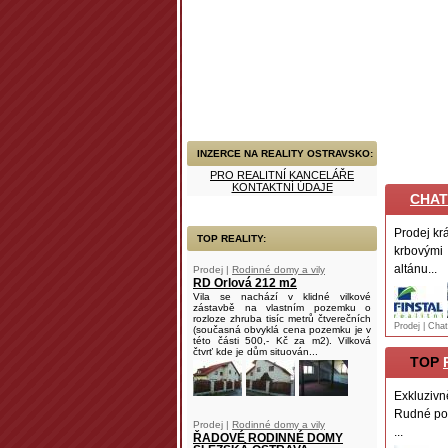
INZERCE NA REALITY OSTRAVSKO:
PRO REALITNÍ KANCELÁŘE
KONTAKTNÍ ÚDAJE
CHAT
Prodej kr
TOP REALITY:
krbovými 
altánu...
Prodej |
Rodinné domy a vily
RD Orlová 212 m2
Vila se nachází v klidné vilkové
zástavbě na vlastním pozemku o
rozloze zhruba tisíc metrů čtverečních
Prodej | Chat
(současná obvyklá cena pozemku je v
této části 500,- Kč za m2). Vilková
čtvrť kde je dům situován...
TOP
Exkluzivn
Rudné pod
Prodej |
Rodinné domy a vily
...
ŘADOVÉ RODINNÉ DOMY