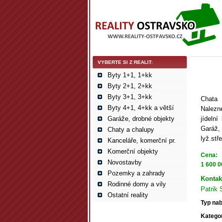
VYBERTE SI Z REALIT:
Byty 1+1, 1+kk
Byty 2+1, 2+kk
Byty 3+1, 3+kk
Chata 
Byty 4+1, 4+kk a větší
Nalezn
Garáže, drobné objekty
jídeln
Garáž,
Chaty a chalupy
lyž.stř
Kanceláře, komerční pr.
Komerční objekty
Cena:
Novostavby
1 600 0
Pozemky a zahrady
Kontak
Rodinné domy a vily
Patrik 
Ostatní reality
Typ nab
Kategor