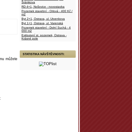
Šrámkova
RD 4+1, Nošovice - novostavba
Pozemek stavební - Orlová - 400 Kč /
m2
Byt 2+1, Ostrava, ul. Utvenkova
Byt 1+1, Ostrava, ul. Varenská
Pozemek stavební - Dolní Suchá - 4
000 m2
Exklusivní st. pozemek, Ostrava -
Krásné pole
STATISTIKA NÁVŠTĚVNOSTI:
jmu můžete
: