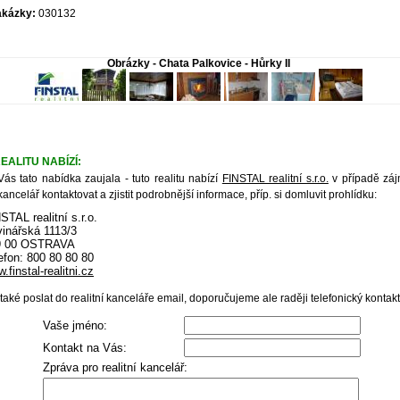
akázky:
030132
Obrázky - Chata Palkovice - Hůrky II
EALITU NABÍZÍ:
ás tato nabídka zaujala - tuto realitu nabízí
FINSTAL realitní s.r.o.
v případě zá
 kancelář kontaktovat a zjistit podrobnější informace, příp. si domluvit prohlídku:
STAL realitní s.r.o.
inářská 1113/3
9 00 OSTRAVA
efon: 800 80 80 80
.finstal-realitni.cz
aké poslat do realitní kanceláře email, doporučujeme ale raději telefonický kontakt
Vaše jméno:
Kontakt na Vás:
Zpráva pro realitní kancelář: