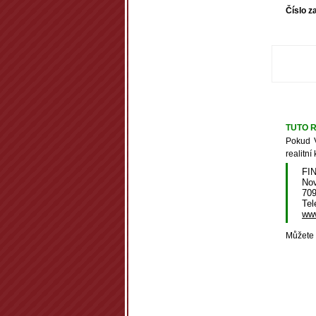
Číslo z
TUTO R
Pokud V
realitní
FIN
Nov
70
Tel
www
Můžete t