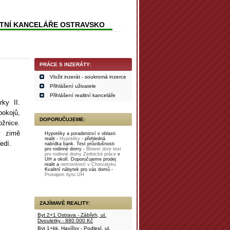
ITNÍ KANCELÁŘE OSTRAVSKO
PRÁCE S INZERÁTY:
Vložit inzerát - soukromá inzerce
Přihlášení uživatele
Přihlášení realitní kanceláře
ky II.
pokojů,
DOPORUČUJEME:
žnice.
v zimě
Hypotéky a poradenství v oblasti
realit -
Hypotéky
- přehledná
edí.
nabídka bank. Test průvdušnosti
pro rodinné domy -
Blower door test
pro rodinné domy
Zednické práce
v
UH a okolí. Doporučujeme prodej
realit a
nemovitostí v Chorvatsku
Kvalitní nábytek pro vás domů -
Pronajem bytu UH
ZAJÍMAVÉ REALITY:
Byt 2+1 Ostrava - Zábřeh, ul.
Dvouletky - 880 000 Kč
Byt 1+kk, Havířov - Podlesí, ul.