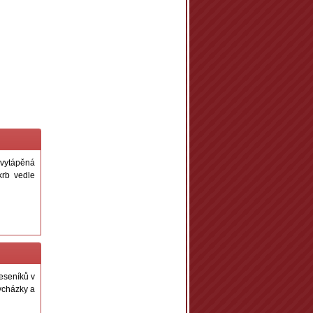
 vytápěná
krb vedle
Jeseníků v
ycházky a