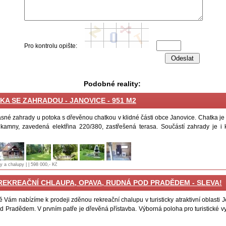
Pro kontrolu opište:
Podobné reality:
KA SE ZAHRADOU - JANOVICE - 951 M2
ásné zahrady u potoka s dřevěnou chatkou v klidné části obce Janovice. Chatka je
kamny, zavedená elektřina 220/380, zastřešená terasa. Součástí zahrady je i 
y a chalupy | | 598 000,- Kč
REKREAČNÍ CHLAUPA, OPAVA, RUDNÁ POD PRADĚDEM - SLEVA!
ě Vám nabízíme k prodeji zděnou rekreační chalupu v turisticky atraktivní oblasti 
 Pradědem. V prvním patře je dřevěná přístavba. Výborná poloha pro turistické v