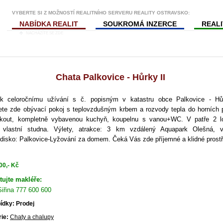
VYBERTE SI Z MOŽNOSTÍ REALITNÍHO SERVERU REALITY OSTRAVSKO:
NABÍDKA REALIT
SOUKROMÁ INZERCE
REAL
NACHÁZÍTE SE ZDE
Chata Palkovice - Hůrky II
k celoročnímu užívání s č. popisným v katastru obce Palkovice - Hůr
ete zde obývací pokoj s teplovzdušným krbem a rozvody tepla do horních 
í kout, kompletně vybavenou kuchyň, koupelnu s vanou+WC. V patře 2 lo
 vlastní studna. Výlety, atrakce: 3 km vzdálený Aquapark Olešná, 
edisko: Palkovice-Lyžování za domem. Čeká Vás zde příjemné a klidné prostř
00,- Kč
tujte makléře:
Siřina 777 600 600
ídky: Prodej
ie:
Chaty a chalupy