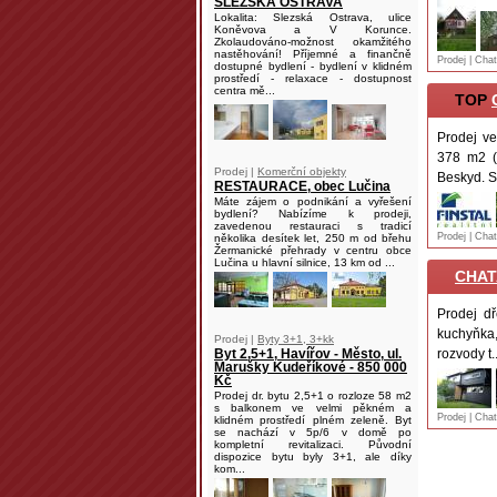
SLEZSKÁ OSTRAVA
Lokalita: Slezská Ostrava, ulice
Koněvova a V Korunce.
Zkolaudováno-možnost okamžitého
nastěhování! Příjemné a finančně
Prodej | Cha
dostupné bydlení - bydlení v klidném
prostředí - relaxace - dostupnost
centra mě...
TOP
Prodej ve
378 m2 (
Prodej |
Komerční objekty
Beskyd. S
RESTAURACE, obec Lučina
Máte zájem o podnikání a vyřešení
bydlení? Nabízíme k prodeji,
zavedenou restauraci s tradicí
Prodej | Cha
několika desítek let, 250 m od břehu
Žermanické přehrady v centru obce
Lučina u hlavní silnice, 13 km od ...
CHAT
Prodej dř
kuchyňka,
Prodej |
Byty 3+1, 3+kk
Byt 2,5+1, Havířov - Město, ul.
rozvody t..
Marušky Kudeříkové - 850 000
Kč
Prodej dr. bytu 2,5+1 o rozloze 58 m2
s balkonem ve velmi pěkném a
Prodej | Cha
klidném prostředí plném zeleně. Byt
se nachází v 5p/6 v domě po
kompletní revitalizaci. Původní
dispozice bytu byly 3+1, ale díky
kom...