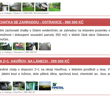
ty a chalupy | Opava | 1.600.000,-Kč/nemovitost
CHATKA SE ZAHRADOU - OSTRAVICE - 980 000 KČ
lmi zachovalé chatky s číslem evidenčním, se zahradou na krásném pozemku o 
možnost i dokoupení sousední parcely 350 m2) v klidné části obce Ostravice
oučas...
ty a chalupy | Ostravice | 980 000 Kč
A 2+1, HAVÍŘOV, NA LÁNECH - 399 000 KČ
evěné chaty o dispozici 2+1 na okraji Havířova, v klidném prostředí u lesa. V
 jídelní kout a ložnice, dole pěkná dílna, sprchový kout, chemické wc. Jsou 
.
ty a chalupy | Havířov | 399 000 Kč