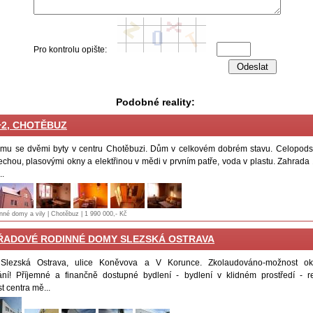
Pro kontrolu opište:
Podobné reality:
+2, CHOTĚBUZ
mu se dvěmi byty v centru Chotěbuzi. Dům v celkovém dobrém stavu. Celopods
echou, plasovými okny a elektřinou v mědi v prvním patře, voda v plastu. Zahrada
..
inné domy a vily | Chotěbuz | 1 990 000,- Kč
ŘADOVÉ RODINNÉ DOMY SLEZSKÁ OSTRAVA
: Slezská Ostrava, ulice Koněvova a V Korunce. Zkolaudováno-možnost ok
ní! Příjemné a finančně dostupné bydlení - bydlení v klidném prostředí - r
t centra mě...