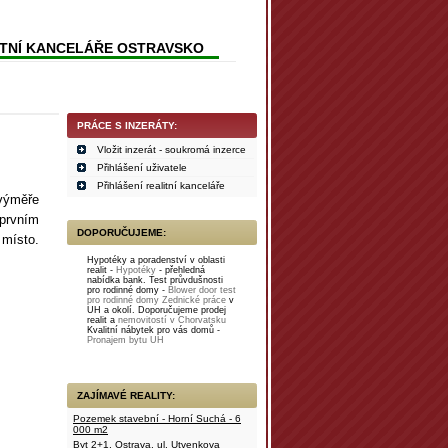
ITNÍ KANCELÁŘE OSTRAVSKO
PRÁCE S INZERÁTY:
Vložit inzerát - soukromá inzerce
Přihlášení uživatele
Přihlášení realitní kanceláře
výměře
 prvním
DOPORUČUJEME:
 místo.
Hypotéky a poradenství v oblasti
realit -
Hypotéky
- přehledná
nabídka bank. Test průvdušnosti
pro rodinné domy -
Blower door test
pro rodinné domy
Zednické práce
v
UH a okolí. Doporučujeme prodej
realit a
nemovitostí v Chorvatsku
Kvalitní nábytek pro vás domů -
Pronajem bytu UH
ZAJÍMAVÉ REALITY:
Pozemek stavební - Horní Suchá - 6
000 m2
Byt 2+1, Ostrava, ul. Utvenkova