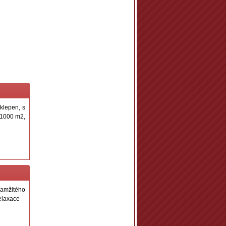
klepen, s
 1000 m2,
amžitého
elaxace -