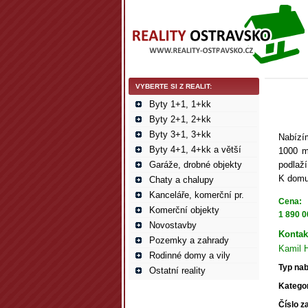
VYBERTE SI Z REALIT:
Byty 1+1, 1+kk
Byty 2+1, 2+kk
Byty 3+1, 3+kk
Nabízí
Byty 4+1, 4+kk a větší
1000 m
Garáže, drobné objekty
podlaží
K domu
Chaty a chalupy
Kanceláře, komerční pr.
Cena:
Komerční objekty
1 890 0
Novostavby
Kontak
Pozemky a zahrady
Kamil 
Rodinné domy a vily
Typ nab
Ostatní reality
Kategor
Číslo z