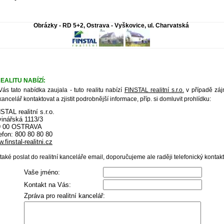
Obrázky - RD 5+2, Ostrava - Vyškovice, ul. Charvatská
EALITU NABÍZÍ:
ás tato nabídka zaujala - tuto realitu nabízí
FINSTAL realitní s.r.o.
v případě zá
 kancelář kontaktovat a zjistit podrobnější informace, příp. si domluvit prohlídku:
STAL realitní s.r.o.
inářská 1113/3
9 00 OSTRAVA
efon: 800 80 80 80
.finstal-realitni.cz
aké poslat do realitní kanceláře email, doporučujeme ale raději telefonický kontakt
Vaše jméno:
Kontakt na Vás:
Zpráva pro realitní kancelář: