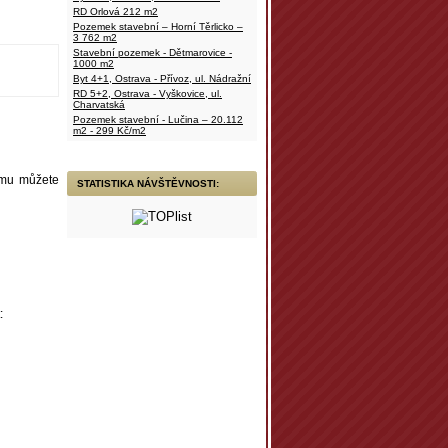
RD Orlová 212 m2
Pozemek stavební – Horní Těrlicko –
3 762 m2
Stavební pozemek - Dětmarovice -
1000 m2
Byt 4+1, Ostrava - Přívoz, ul. Nádražní
RD 5+2, Ostrava - Vyškovice, ul.
Charvatská
Pozemek stavební - Lučina – 20.112
m2 - 299 Kč/m2
jmu můžete
STATISTIKA NÁVŠTĚVNOSTI:
: