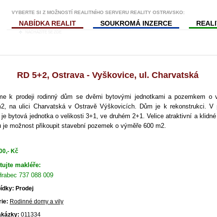
VYBERTE SI Z MOŽNOSTÍ REALITNÍHO SERVERU REALITY OSTRAVSKO:
NABÍDKA REALIT
SOUKROMÁ INZERCE
REAL
NACHÁZÍTE SE ZDE
RD 5+2, Ostrava - Vyškovice, ul. Charvatská
me k prodeji rodinný dům se dvěmi bytovými jednotkami a pozemkem o 
2, na ulici Charvatská v Ostravě Výškovicích. Dům je k rekonstrukci. V
 je bytová jednotka o velikosti 3+1, ve druhém 2+1. Velice atraktivní a klidné
 je možnost přikoupit stavební pozemek o výměře 600 m2.
00,- Kč
tujte makléře:
Hrabec 737 088 009
ídky: Prodej
ie:
Rodinné domy a vily
akázky:
011334