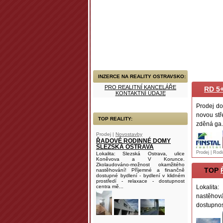
INZERCE NA REALITY OSTRAVSKO:
PRO REALITNÍ KANCELÁŘE
RD 5
KONTAKTNÍ ÚDAJE
Prodej do
novou stř
TOP REALITY:
zděná ga.
Prodej |
Novostavby
ŘADOVÉ RODINNÉ DOMY
SLEZSKÁ OSTRAVA
Prodej | Rod
Lokalita: Slezská Ostrava, ulice
Koněvova a V Korunce.
Zkolaudováno-možnost okamžitého
TOP
nastěhování! Příjemné a finančně
dostupné bydlení - bydlení v klidném
prostředí - relaxace - dostupnost
centra mě...
Lokalita
nastěhová
dostupnos