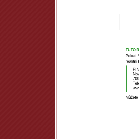
TUTO R
Pokud V
realitní
FIN
Nov
70
Tel
www
Můžete t