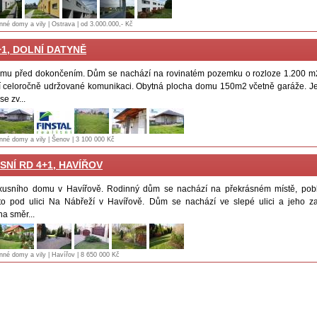
inné domy a vily | Ostrava | od 3.000.000,- Kč
+1, DOLNÍ DATYNĚ
mu před dokončením. Dům se nachází na rovinatém pozemku o rozloze 1.200 m2
 celoročně udržované komunikaci. Obytná plocha domu 150m2 včetně garáže. J
e zv...
inné domy a vily | Šenov | 3 100 000 Kč
SNÍ RD 4+1, HAVÍŘOV
uxusního domu v Havířově. Rodinný dům se nachází na překrásném místě, pobl
to pod ulici Na Nábřeží v Havířově. Dům se nachází ve slepé ulici a jeho z
na směr...
inné domy a vily | Havířov | 8 650 000 Kč