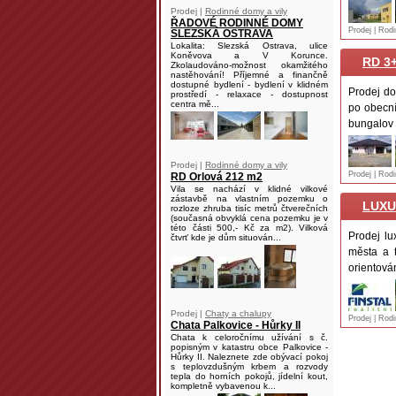
Prodej |
Rodinné domy a vily
ŘADOVÉ RODINNÉ DOMY
Prodej | Rod
SLEZSKÁ OSTRAVA
Lokalita: Slezská Ostrava, ulice
Koněvova a V Korunce.
RD 3
Zkolaudováno-možnost okamžitého
nastěhování! Příjemné a finančně
dostupné bydlení - bydlení v klidném
Prodej do
prostředí - relaxace - dostupnost
centra mě...
po obecní
bungalov s
Prodej |
Rodinné domy a vily
Prodej | Rod
RD Orlová 212 m2
Vila se nachází v klidné vilkové
zástavbě na vlastním pozemku o
LUXU
rozloze zhruba tisíc metrů čtverečních
(současná obvyklá cena pozemku je v
této části 500,- Kč za m2). Vilková
Prodej l
čtvrť kde je dům situován...
města a 
orientová
Prodej |
Chaty a chalupy
Prodej | Rod
Chata Palkovice - Hůrky II
Chata k celoročnímu užívání s č.
popisným v katastru obce Palkovice -
Hůrky II. Naleznete zde obývací pokoj
s teplovzdušným krbem a rozvody
tepla do horních pokojů, jídelní kout,
kompletně vybavenou k...