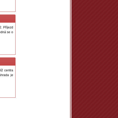
. Příjezd
edná se o
íž centra
ahrada je